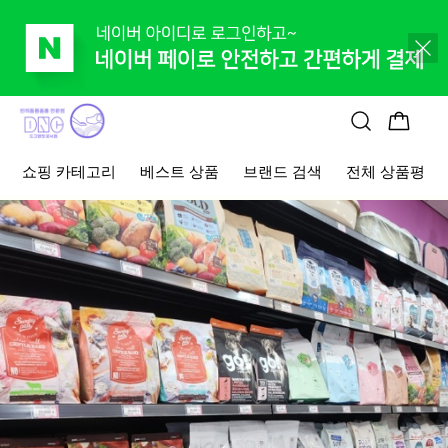
사료
고양이 간식
고양이 용품
브랜드 뉴 상품
알뜰살뜰 이
쇼핑 카테고리
베스트 상품
브랜드 검색
전체 상품평