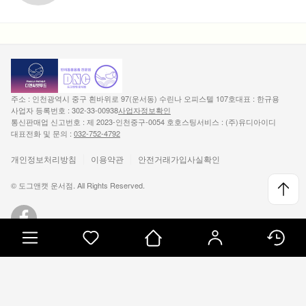
주소 : 인천광역시 중구 흰바위로 97(운서동) 수린나 오피스텔 107호
대표 : 한규용
사업자 등록번호 : 302-33-00938
사업자정보확인
통신판매업 신고번호 : 제 2023-인천중구-0054 호
호스팅서비스 : (주)유디아이디
대표전화 및 문의 :
032-752-4792
개인정보처리방침
이용약관
안전거래가입사실확인
© 도그앤캣 운서점. All Rights Reserved.