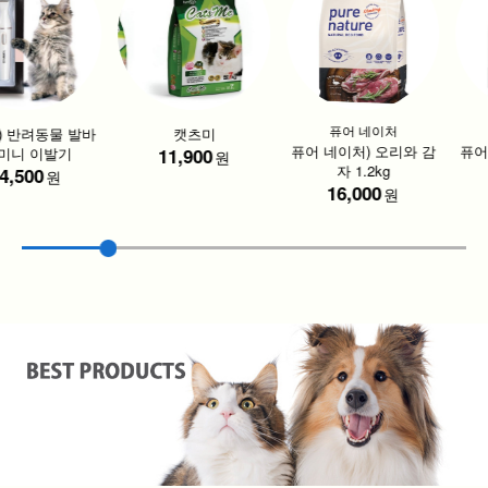
퓨어 네이처
 반려동물 발바
캣츠미
퓨어 네이처) 오리와 감
퓨어 
미니 이발기
11,900
원
자 1.2kg
,500
원
16,000
원