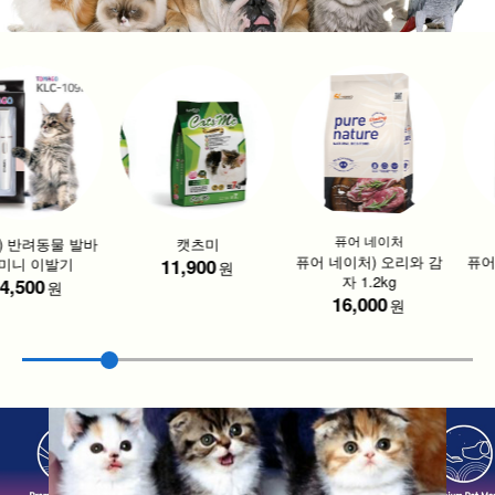
퓨어 네이처
 반려동물 발바
캣츠미
퓨어 네이처) 오리와 감
퓨어 
미니 이발기
11,900
원
자 1.2kg
,500
원
16,000
원