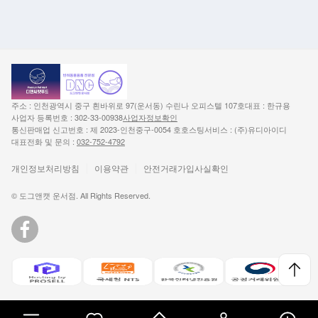
주소 : 인천광역시 중구 흰바위로 97(운서동) 수린나 오피스텔 107호
대표 : 한규용
사업자 등록번호 : 302-33-00938
사업자정보확인
통신판매업 신고번호 : 제 2023-인천중구-0054 호
호스팅서비스 : (주)유디아이디
대표전화 및 문의 :
032-752-4792
개인정보처리방침
이용약관
안전거래가입사실확인
© 도그앤캣 운서점. All Rights Reserved.