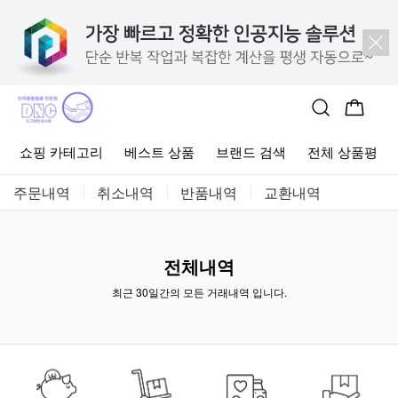
사료
고양이 간식
고양이 용품
브랜드 뉴 상품
알뜰살뜰 이
쇼핑 카테고리
베스트 상품
브랜드 검색
전체 상품평
주문내역
취소내역
반품내역
교환내역
전체내역
최근 30일간의 모든 거래내역 입니다.