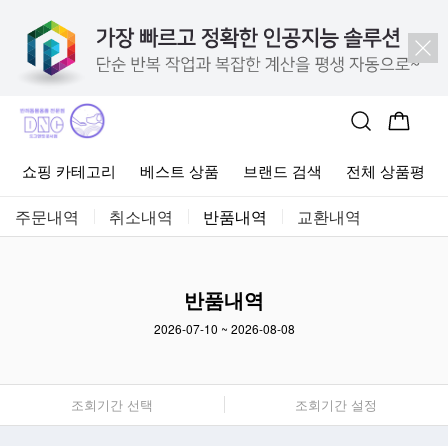
사료
고양이 간식
고양이 용품
브랜드 뉴 상품
알뜰살뜰 이
쇼핑 카테고리
베스트 상품
브랜드 검색
전체 상품평
주문내역
취소내역
반품내역
교환내역
반품내역
2026-07-10
~
2026-08-08
조회기간 선택
조회기간 설정